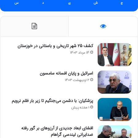
ج
ش
ی
د
س
کشف 25 شهر تاریخی و باستانی در خوزستان
14 مرداد 1403
اسرائیل و پایان افسانه سامسون
2 اردیبهشت 1403
پزشکیان: با دشمن می‌جنگیم تا زیر بار ظلم نرویم
1 هفته پیش
افشای ابعاد جدیدی از آرزوهای بر گور رفته
ضدایرانی لیندسی گراهام