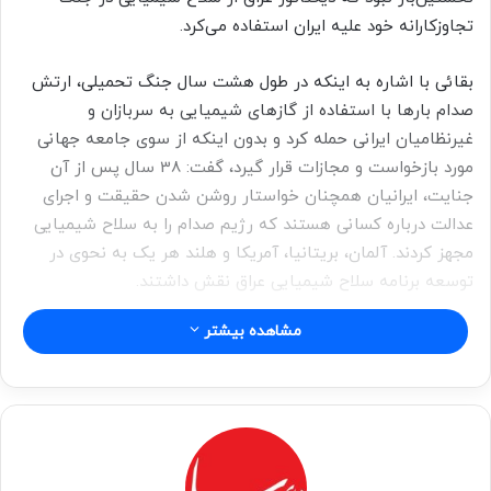
تجاوزکارانه خود علیه ایران استفاده می‌کرد.
بقائی با اشاره به اینکه در طول هشت سال جنگ تحمیلی، ارتش
صدام بارها با استفاده از گازهای شیمیایی به سربازان و
غیرنظامیان ایرانی حمله کرد و بدون اینکه از سوی جامعه جهانی
مورد بازخواست و مجازات قرار گیرد، گفت: 38 سال پس از آن
جنایت، ایرانیان همچنان خواستار روشن شدن حقیقت و اجرای
عدالت درباره کسانی هستند که رژیم صدام را به سلاح شیمیایی
مجهز کردند. آلمان، بریتانیا، آمریکا و هلند هر یک به نحوی در
توسعه برنامه سلاح شیمیایی عراق نقش داشتند.
مشاهده بیشتر
سخنگوی وزارت خارجه کشورمان ادامه داد: نقش شرکت‌های
آلمانی در برنامه تسلیحات کشتار جمعی عراق بسیار قابل‌توجه
بوده و دولت ‎آلمان به‌طور فعال از این موضوع آگاهی داشته است.
بقائی با تاکید بر این موضوع که آلمان باید مسئولیت قانونی و
اخلاقی خود را با افشای حقیقت درباره نقشش در برنامه سلاح‌های