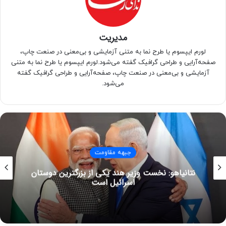
شیمیایی عراق بپذیرد، گفت: مطالبه ایرانیان برای حقیقت و عدالت،
کمرنگ نخواهد شد، چرا که ‎جنایات جنگی و ‎جنایت علیه بشریت
مشمول مرور زمان نمی‌شوند.
مدیریت
لورم ایپسوم یا طرح‌ نما به متنی آزمایشی و بی‌معنی در صنعت چاپ،
بمباران شیمیایی سردشت یک جنایت جنگی و بمبارانی بود
صفحه‌آرایی و طراحی گرافیک گفته می‌شود.لورم ایپسوم یا طرح‌ نما به متنی
که نیروی هوایی عراق در 7 تیر 1366 با استفاده از بمب‌های
آزمایشی و بی‌معنی در صنعت چاپ، صفحه‌آرایی و طراحی گرافیک گفته
می‌شود.
شیمیایی در چهار نقطهٔ پرازدحام شهر سردشت در ایران انجام داد.
کپی لینک
جبهه مقاومت
نتانیاهو: نخست وزیر هند یکی از بزرگترین دوستان
اسرائیل است