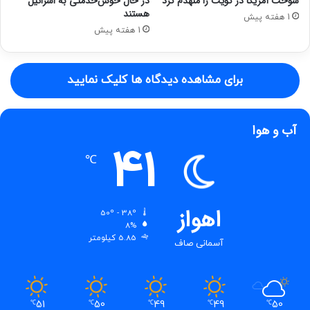
سوخت آمریکا در کویت را منهدم کرد
در حال خوش‌خدمتی به اسرائیل
هستند
1 هفته پیش
1 هفته پیش
برای مشاهده دیدگاه ها کلیک نمایید
آب و هوا
41
℃
اهواز
50º - 38º
8%
5.85 کیلومتر
آسمانی صاف
51
50
49
49
50
℃
℃
℃
℃
℃