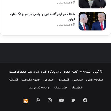
1 هفته پیش
شکاف در اردوگاه حامیان ترامپ بر سر جنگ علیه
ایران
1 هفته پیش
© کپی رایت2026, کلیه حقوق برای پایگاه خبری ندای رسا محفوظ است.
صفحه اصلی
سیاسی
اقتصادی
اجتماعی
جبهه مقاومت
اندیشه
خوزستان
چند رسانه
روزنامه ندای رسا
فیسبوک
توییتر
یوتیوب
اینستاگرام
واتس
ایتا