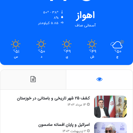
اهواز
50º - 38º
8%
5.85 کیلومتر
آسمانی صاف
51
50
49
49
50
℃
℃
℃
℃
℃
ج
ش
ی
د
س
کشف 25 شهر تاریخی و باستانی در خوزستان
14 مرداد 1403
اسرائیل و پایان افسانه سامسون
2 اردیبهشت 1403